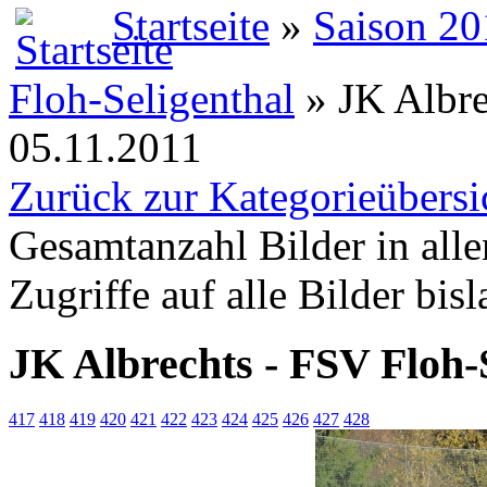
Startseite
»
Saison 20
Floh-Seligenthal
» JK Albre
05.11.2011
Zurück zur Kategorieübersi
Gesamtanzahl Bilder in all
Zugriffe auf alle Bilder bis
JK Albrechts - FSV Floh-
417
418
419
420
421
422
423
424
425
426
427
428