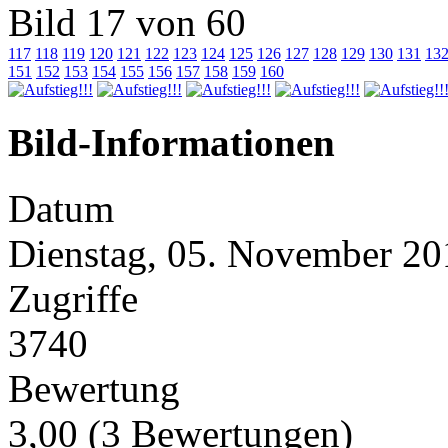
Bild 17 von 60
117
118
119
120
121
122
123
124
125
126
127
128
129
130
131
13
151
152
153
154
155
156
157
158
159
160
Bild-Informationen
Datum
Dienstag, 05. November 20
Zugriffe
3740
Bewertung
3,00 (3 Bewertungen)