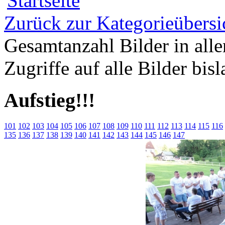
Zurück zur Kategorieübersi
Gesamtanzahl Bilder in all
Zugriffe auf alle Bilder bis
Aufstieg!!!
101
102
103
104
105
106
107
108
109
110
111
112
113
114
115
116
135
136
137
138
139
140
141
142
143
144
145
146
147