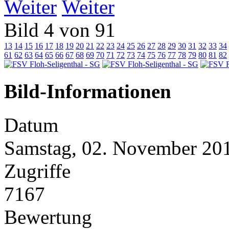
Weiter
Bild 4 von 91
13
14
15
16
17
18
19
20
21
22
23
24
25
26
27
28
29
30
31
32
33
34
61
62
63
64
65
66
67
68
69
70
71
72
73
74
75
76
77
78
79
80
81
82
Bild-Informationen
Datum
Samstag, 02. November 20
Zugriffe
7167
Bewertung