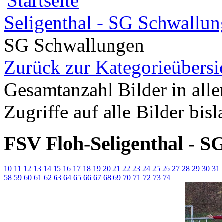
Seligenthal - SG Schwallun
SG Schwallungen
Zurück zur Kategorieübersi
Gesamtanzahl Bilder in all
Zugriffe auf alle Bilder bis
FSV Floh-Seligenthal - S
10
11
12
13
14
15
16
17
18
19
20
21
22
23
24
25
26
27
28
29
30
31
58
59
60
61
62
63
64
65
66
67
68
69
70
71
72
73
74