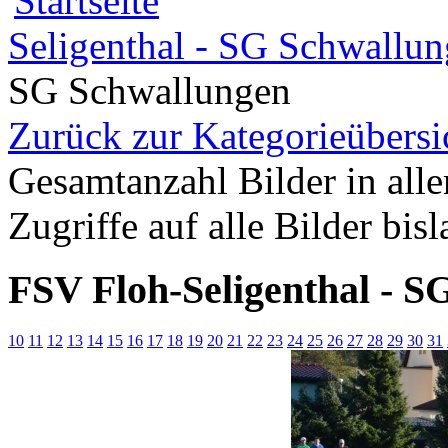
Seligenthal - SG Schwallun
SG Schwallungen
Zurück zur Kategorieübersi
Gesamtanzahl Bilder in all
Zugriffe auf alle Bilder bis
FSV Floh-Seligenthal - S
10
11
12
13
14
15
16
17
18
19
20
21
22
23
24
25
26
27
28
29
30
31